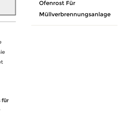
Ofenrost Für
Müllverbrennungsanlage
e
ie
et
 für
r