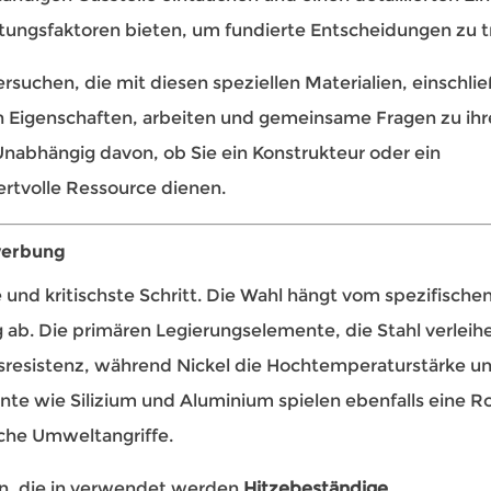
ungsfaktoren bieten, um fundierte Entscheidungen zu t
suchen, die mit diesen speziellen Materialien, einschlie
en Eigenschaften, arbeiten und gemeinsame Fragen zu ihr
nabhängig davon, ob Sie ein Konstrukteur oder ein
ertvolle Ressource dienen.
ewerbung
 und kritischste Schritt. Die Wahl hängt vom spezifische
b. Die primären Legierungselemente, die Stahl verleih
nsresistenz, während Nickel die Hochtemperaturstärke un
nte wie Silizium und Aluminium spielen ebenfalls eine Ro
che Umweltangriffe.
an, die in verwendet werden
Hitzebeständige