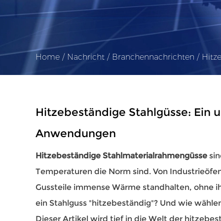
Home
/
Nachricht
/
Branchennachrichten
/
Hitz
Hitzebeständige Stahlgüsse: Ein u
Anwendungen
Hitzebeständige Stahlmaterialrahmengüsse
si
Temperaturen die Norm sind. Von Industrieöfe
Gussteile immense Wärme standhalten, ohne ihre
ein Stahlguss "hitzebeständig"? Und wie wählen
Dieser Artikel wird tief in die Welt der hitzebe