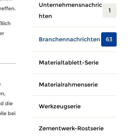
Unternehmensnachric
reffen.
1
Hten
ßlich
er
Branchennachrichten
63
Materialtablett-Serie
n
Materialrahmenserie
en,
d die
Werkzeugserie
lle bei
Zementwerk-Rostserie