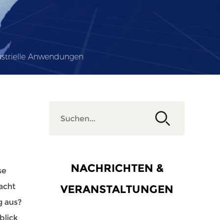
dustrielle Anwendungen
NACHRICHTEN &
se
acht
VERANSTALTUNGEN
g aus?
blick