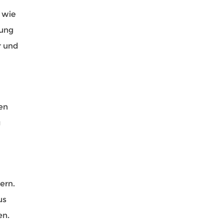
 wie
dung
r und
en
g
ern.
us
en.